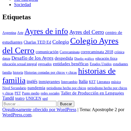
Sociedad
Etiquetas
Ayres de info
Ayres del Cerro
centro de
Argentina
Arte
Colegio Ayres
Colegio
estudiantes
Charlas TED Ed
del Cerro
comunicación
correcaminata 2018
Correcaminata
crónica
Desafío de los Ayres
despedida
danza
educación física
Diseño gráfico
entidades benéficas
educación sexual integral
egresados
Estados Unidos
estudiantes
historias de
familia
historia
Historias contadas por chicos y chicas
familia
inglés
Italia
inmigrantes
Intercambio
KET
Literatura
música
pandemia
Nivel Secundario
periodismo hecho por chicos
periodismo hecho por chicos
Taller de Producción en Lenguajes
y chicas
PET
Punto medio
redes sociales
Tandil
teatro
UNICEN
upd
Buscar:
Orgullosamente ofrecido por WordPress
|
Tema: Apostrophe 2 por
WordPress.com
.