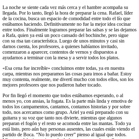
La noche se siente cada vez más cerca y el hambre acompaña su
llegada. Por lo tanto, llegó la hora de preparar la cena. Rafael, líder
de la cocina, busca un espacio de comodidad entre todo el lío que
estábamos haciendo. Definitivamente no fue la mejor idea cocinar
entre todos. Finalmente logramos preparar las salsas y se las dejamos
a Rafa, quien ya está un poco cansado del bochinche, pero sigue
con su risa tan característica. Luego de unos minutos y casi sin
darnos cuenta, los profesores, a quienes habíamos invitado,
comenzaron a aparecer, contentos de vernos y dispuestos a
ayudarnos a terminar con la mesa y a servir todos los platos.
«Esa cena fue increíble» concluimos entre todas, ya en nuestra
carpa, mientras nos preparamos las cosas para irnos a bañar. Estoy
muy contenta, realmente, me divertí mucho con todos ellos, son los
mejores profesores que nos pudieron haber tocado.
Por fin llegó el momento que todos estábamos esperando, o al
menos yo, con ansias, la fogata. Es la parte más linda y emotiva de
todos los campamentos, cantamos, contamos historias y por sobre
todo, nos acercamos como grupo. Ariel ya está preparado con su
guitarra y su voz que tanto nos divierte, mientras que algunos
preparan el fogón y el resto se acomoda entre las mantas. Todo ya
está listo, pero aún hay personas ausentes, las cuales están viendo el
partido de Boca. “No lo puedo creer” pienso al igual que todos.