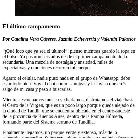
El último campamento
Por Catalina Vera Cáseres, Jazmín Echeverría y Valentín Palacios
“¡Qué loco que ya sea el último!”, pienso mientras guardo la ropa en
el bolso. Ya pasaron seis años desde el primer campamento de la
secundaria. Una mezcla de nostalgia y ansiedad, miles de
expectativas y emociones recorren mi cuerpo.
Agarro el celular, nadie puso nada en el grupo de Whatsapp, debe
estar todo bien. Voy al chat con mis amigas y les aviso que en 5
salgo de mi casa y paso a buscarlas.
Mientras escuchamos música y charlamos, disfrutamos el viaje hasta
el Cerro de la Virgen, que es un poco largo porque queda alejado de
la ciudad de Tandil, que se encuentra ubicada en el centro-sudeste
de la provincia de Buenos Aires, dentro de la Pampa Húmeda,
formando parte del Sistema serrano de Tandilia.
Finalmente llegamos, un parque verde y extenso, más de lo
esperado, nos recibe. Sobre este, algunas nubes y una brisa fresca y