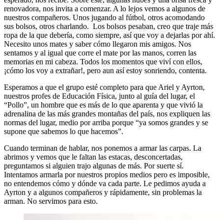
renovadora, nos invita a comenzar. A lo lejos vemos a algunos de
nuestros compañeros. Unos jugando al fútbol, otros acomodando
sus bolsos, otros charlando. Los bolsos pesaban, creo que traje más
ropa de la que debería, como siempre, así que voy a dejarlas por ahí.
Necesito unos mates y saber cómo llegaron mis amigos. Nos
sentamos y al igual que corre el mate por las manos, corren las
memorias en mi cabeza. Todos los momentos que viví con ellos,
¡cómo los voy a extrañar!, pero aun así estoy sonriendo, contenta.
Esperamos a que el grupo esté completo para que Ariel y Ayrton,
nuestros profes de Educación Física, junto al guía del lugar, el
“Pollo”, un hombre que es más de lo que aparenta y que vivió la
adrenalina de las más grandes montañas del país, nos expliquen las
normas del lugar, medio por arriba porque “ya somos grandes y se
supone que sabemos lo que hacemos”.
Cuando terminan de hablar, nos ponemos a armar las carpas. La
abrimos y vemos que le faltan las estacas, desconcertadas,
preguntamos si alguien trajo algunas de más. Por suerte sí.
Intentamos armarla por nuestros propios medios pero es imposible,
no entendemos cómo y dónde va cada parte. Le pedimos ayuda a
Ayrton y a algunos compañeros y rápidamente, sin problemas la
arman. No servimos para esto.