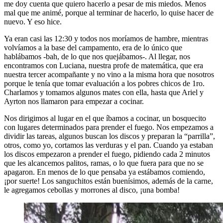
me doy cuenta que quiero hacerlo a pesar de mis miedos. Menos
mal que me animé, porque al terminar de hacerlo, lo quise hacer de
nuevo. Y eso hice.
Ya eran casi las 12:30 y todos nos moríamos de hambre, mientras
volvíamos a la base del campamento, era de lo único que
hablábamos -bah, de lo que nos quejábamos-. Al llegar, nos
encontramos con Luciana, nuestra profe de matemática, que era
nuestra tercer acompañante y no vino a la misma hora que nosotros
porque le tenía que tomar evaluación a los pobres chicos de 1ro.
Charlamos y tomamos algunos mates con ella, hasta que Ariel y
Ayrton nos llamaron para empezar a cocinar.
Nos dirigimos al lugar en el que íbamos a cocinar, un bosquecito
con lugares determinados para prender el fuego. Nos empezamos a
dividir las tareas, algunos buscan los discos y preparan la “parrilla”,
otros, como yo, cortamos las verduras y el pan. Cuando ya estaban
los discos empezaron a prender el fuego, pidiendo cada 2 minutos
que les alcancemos palitos, ramas, o lo que fuera para que no se
apagaron. En menos de lo que pensaba ya estábamos comiendo,
¡por suerte! Los sanguchitos están buenísimos, además de la carne,
le agregamos cebollas y morrones al disco, ¡una bomba!