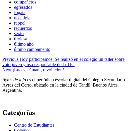
compañeros
egresados
fogata
nostalgia
rappel
recuerdos
sexto
tirolesa
último año
último campamento
Navegación
Previous
Hoy participamos: Se realizó en el colegio un taller sobre
voto joven y uso responsable de la TIC
de
Next
¡Luces, cámara, revolución!
entradas
Ayres de info
es el periódico escolar digital del Colegio Secundario
Ayres del Cerro, ubicado en la ciudad de Tandil, Buenos Aires,
Argentina.
Categorías
Centro de Estudiantes
Colegio