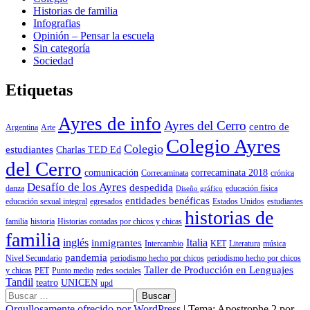
Historias de familia
Infografias
Opinión – Pensar la escuela
Sin categoría
Sociedad
Etiquetas
Ayres de info
Ayres del Cerro
centro de
Argentina
Arte
Colegio Ayres
Colegio
estudiantes
Charlas TED Ed
del Cerro
comunicación
correcaminata 2018
Correcaminata
crónica
Desafío de los Ayres
despedida
danza
educación física
Diseño gráfico
entidades benéficas
educación sexual integral
egresados
Estados Unidos
estudiantes
historias de
familia
historia
Historias contadas por chicos y chicas
familia
inglés
Italia
inmigrantes
Intercambio
KET
Literatura
música
pandemia
Nivel Secundario
periodismo hecho por chicos
periodismo hecho por chicos
Taller de Producción en Lenguajes
y chicas
PET
Punto medio
redes sociales
Tandil
teatro
UNICEN
upd
Buscar:
Orgullosamente ofrecido por WordPress
|
Tema: Apostrophe 2 por