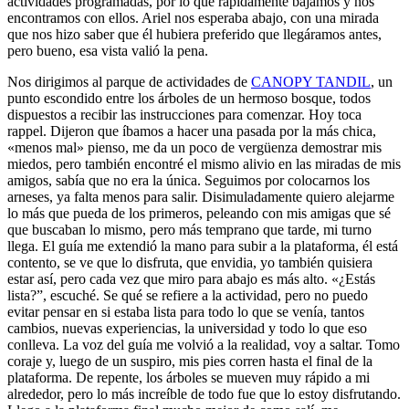
actividades programadas, por lo que rápidamente bajamos y nos
encontramos con ellos.
Ariel nos esperaba abajo, con una mirada
que nos hizo saber que él hubiera preferido que llegáramos antes,
pero bueno, esa vista valió la pena.
Nos dirigimos al parque de actividades de
CANOPY TANDIL
, un
punto escondido entre los árboles de un hermoso bosque, todos
dispuestos a recibir las instrucciones para comenzar. Hoy toca
rappel. Dijeron que íbamos a hacer una pasada por la más chica,
«menos mal» pienso, me da un poco de vergüenza demostrar mis
miedos, pero también encontré el mismo alivio en las miradas de mis
amigos, sabía que no era la única. Seguimos por colocarnos los
arneses, ya falta menos para salir. Disimuladamente quiero alejarme
lo más que pueda de los primeros, peleando con mis amigas que sé
que buscaban lo mismo, pero más temprano que tarde, mi turno
llega. El guía me extendió la mano para subir a la plataforma, él está
contento, se ve que lo disfruta, que envidia, yo también quisiera
estar así, pero cada vez que miro para abajo es más alto. «¿Estás
lista?”, escuché. Se qué se refiere a la actividad, pero no puedo
evitar pensar en si estaba lista para todo lo que se venía, tantos
cambios, nuevas experiencias, la universidad y todo lo que eso
conlleva. La voz del guía me volvió a la realidad, voy a saltar. Tomo
coraje y, luego de un suspiro, mis pies corren hasta el final de la
plataforma. De repente, los árboles se mueven muy rápido a mi
alrededor, pero lo más increíble de todo fue que lo estoy disfrutando.