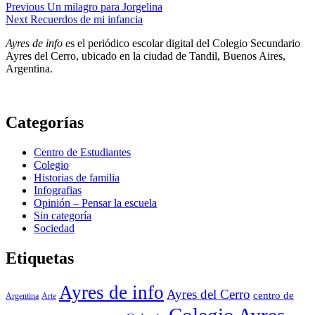
Navegación
Previous
Un milagro para Jorgelina
Next
Recuerdos de mi infancia
de
Ayres de info
es el periódico escolar digital del Colegio Secundario
entradas
Ayres del Cerro, ubicado en la ciudad de Tandil, Buenos Aires,
Argentina.
Categorías
Centro de Estudiantes
Colegio
Historias de familia
Infografias
Opinión – Pensar la escuela
Sin categoría
Sociedad
Etiquetas
Ayres de info
Ayres del Cerro
centro de
Argentina
Arte
Colegio Ayres