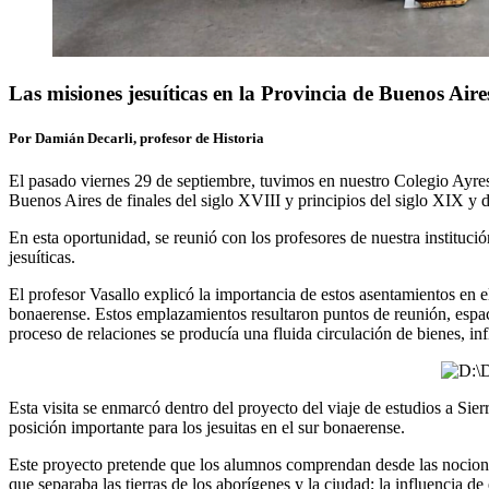
Las misiones jesuíticas en la Provincia de Buenos Aires
Por Damián Decarli, profesor de Historia
El pasado viernes 29 de septiembre, tuvimos en nuestro Colegio Ayres de
Buenos Aires de finales del siglo XVIII y principios del siglo XIX y dic
En esta oportunidad, se reunió con los profesores de nuestra instituc
jesuíticas.
El profesor Vasallo explicó la importancia de estos asentamientos en e
bonaerense. Estos emplazamientos resultaron puntos de reunión, espaci
proceso de relaciones se producía una fluida circulación de bienes, inf
Esta visita se enmarcó dentro del proyecto del viaje de estudios a Sier
posición importante para los jesuitas en el sur bonaerense.
Este proyecto pretende que los alumnos comprendan desde las nociones 
que separaba las tierras de los aborígenes y la ciudad; la influencia d