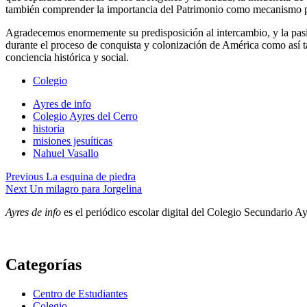
también comprender la importancia del Patrimonio como mecanismo p
Agradecemos enormemente su predisposición al intercambio, y la pasió
durante el proceso de conquista y colonización de América como así t
conciencia histórica y social.
Colegio
Ayres de info
Colegio Ayres del Cerro
historia
misiones jesuíticas
Nahuel Vasallo
Navegación
Previous
La esquina de piedra
Next
Un milagro para Jorgelina
de
Ayres de info
es el periódico escolar digital del Colegio Secundario A
entradas
Categorías
Centro de Estudiantes
Colegio