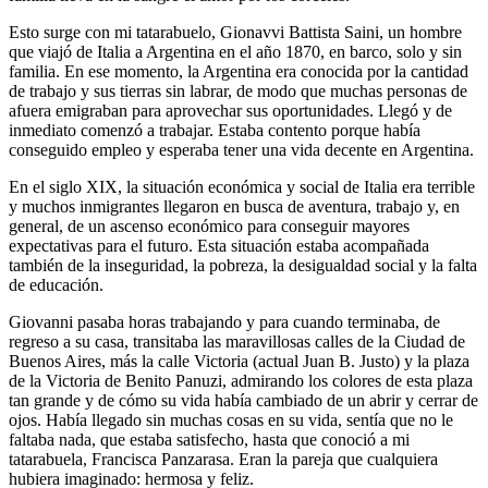
Esto surge con mi tatarabuelo, Gionavvi Battista Saini, un hombre
que viajó de Italia a Argentina en el año 1870, en barco, solo y sin
familia. En ese momento, la Argentina era conocida por la cantidad
de trabajo y sus tierras sin labrar, de modo que muchas personas de
afuera emigraban para aprovechar sus oportunidades. Llegó y de
inmediato comenzó a trabajar. Estaba contento porque había
conseguido empleo y esperaba tener una vida decente en Argentina.
En el siglo XIX, la situación económica y social de Italia era terrible
y muchos inmigrantes llegaron en busca de aventura, trabajo y, en
general, de un ascenso económico para conseguir mayores
expectativas para el futuro. Esta situación estaba acompañada
también de la inseguridad, la pobreza, la desigualdad social y la falta
de educación.
Giovanni pasaba horas trabajando y para cuando terminaba, de
regreso a su casa, transitaba las maravillosas calles de la Ciudad de
Buenos Aires, más la calle Victoria (actual Juan B. Justo) y la plaza
de la Victoria de Benito Panuzi, admirando los colores de esta plaza
tan grande y de cómo su vida había cambiado de un abrir y cerrar de
ojos. Había llegado sin muchas cosas en su vida, sentía que no le
faltaba nada, que estaba satisfecho, hasta que conoció a mi
tatarabuela, Francisca Panzarasa. Eran la pareja que cualquiera
hubiera imaginado: hermosa y feliz.