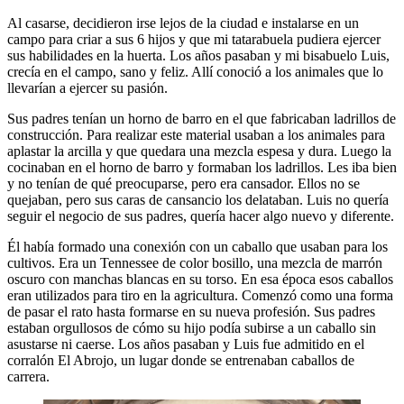
Al casarse, decidieron irse lejos de la ciudad e instalarse en un
campo para criar a sus 6 hijos y que mi tatarabuela pudiera ejercer
sus habilidades en la huerta. Los años pasaban y mi bisabuelo Luis,
crecía en el campo, sano y feliz. Allí conoció a los animales que lo
llevarían a ejercer su pasión.
Sus padres tenían un horno de barro en el que fabricaban ladrillos de
construcción. Para realizar este material usaban a los animales para
aplastar la arcilla y que quedara una mezcla espesa y dura. Luego la
cocinaban en el horno de barro y formaban los ladrillos. Les iba bien
y no tenían de qué preocuparse, pero era cansador. Ellos no se
quejaban, pero sus caras de cansancio los delataban. Luis no quería
seguir el negocio de sus padres, quería hacer algo nuevo y diferente.
Él había formado una conexión con un caballo que usaban para los
cultivos. Era un Tennessee de color bosillo, una mezcla de marrón
oscuro con manchas blancas en su torso. En esa época esos caballos
eran utilizados para tiro en la agricultura. Comenzó como una forma
de pasar el rato hasta formarse en su nueva profesión. Sus padres
estaban orgullosos de cómo su hijo podía subirse a un caballo sin
asustarse ni caerse. Los años pasaban y Luis fue admitido en el
corralón El Abrojo, un lugar donde se entrenaban caballos de
carrera.