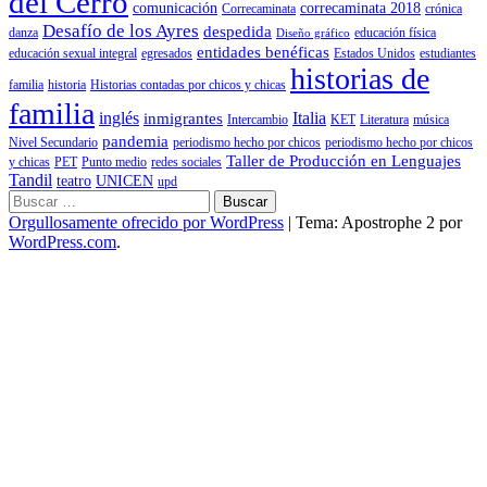
del Cerro
comunicación
correcaminata 2018
Correcaminata
crónica
Desafío de los Ayres
despedida
danza
educación física
Diseño gráfico
entidades benéficas
educación sexual integral
egresados
Estados Unidos
estudiantes
historias de
familia
historia
Historias contadas por chicos y chicas
familia
inglés
Italia
inmigrantes
Intercambio
KET
Literatura
música
pandemia
Nivel Secundario
periodismo hecho por chicos
periodismo hecho por chicos
Taller de Producción en Lenguajes
y chicas
PET
Punto medio
redes sociales
Tandil
teatro
UNICEN
upd
Buscar:
Orgullosamente ofrecido por WordPress
|
Tema: Apostrophe 2 por
WordPress.com
.