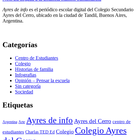
de
Ayres de info
es el periódico escolar digital del Colegio Secundario
entradas
Ayres del Cerro, ubicado en la ciudad de Tandil, Buenos Aires,
Argentina.
Categorías
Centro de Estudiantes
Colegio
Historias de familia
Infografias
Opinión – Pensar la escuela
Sin categoría
Sociedad
Etiquetas
Ayres de info
Ayres del Cerro
centro de
Argentina
Arte
Colegio Ayres
Colegio
estudiantes
Charlas TED Ed