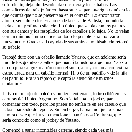
sufrimiento, dejando descuidada su carrera y los caballos. Los
compañeros de trabajo fueron hasta su casa para averiguar qué era lo
que ocurría que no se presentaba en el corralón. Lo encontraron
afuera, sentado en los escalones de la casa de Battista, mirando la
nada en un profundo silencio. Lo único que se oía eran los pájaros
con sus cantos y los resoplidos de los caballos a lo lejos. No lo veían
con un mínimo ánimo e hicieron todo lo posible para motivarlo
nuevamente. Gracias a la ayuda de sus amigos, mi bisabuelo retomó
su trabajo
Trabajó duro con un caballo llamado Yatasto, que en adelante sería
uno de los grandes caballos que marcó la historia argentina. Yatasto
era un pura sangre, marrón como el suelo, alto y con una contextura
estructurada para un caballo normal. Hijo de un padrillo y de la hija
del padrillo. Era tan rápido que captó la atención de muchos
cuidadores.
Luis, con un ojo de halcón y puntería entrenada, lo inscribió en las
carreras del Hípico Argentino. Solo le faltaba un jockey para
comenzar con todo, pero los jinetes no tenían fe en ese caballo que
había aparecido de repente. Sin embargo, había uno que lo tenía en
la mira desde que Luis lo mencionó: Juan Carlos Contreras, que
sería conocido como el jockey de Yatasto.
Comenzó a ganar incontables carreras, siendo cada vez más