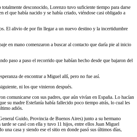
o totalmente desconocido, Lorenzo tuvo suficiente tiempo para darse
en el que había nacido y se había criado, viéndose casi obligado a
 El alivio de por fin llegar a un nuevo destino y la incertidumbre
ipaje en mano comenzaron a buscar al contacto que daría pie al inicio
dando paso a paso el recorrido que habían hecho desde que bajaron del
speranza de encontrar a Miguel allí, pero no fue así.
iguiente, ni los que vinieron después.
aron comunicarse con sus padres, que aún vivían en España. Lo hacían
que su madre Estefanía había fallecido poco tiempo atrás, lo cual les
ltimo adiós.
 General Guido, Provincia de Buenos Aires) junto a su hermano
arde se casó con ella y tuvo 11 hijos, entre ellos Juan Miguel
una casa y siendo ese el sitio en donde pasó sus últimos días,