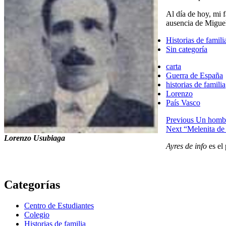
Al día de hoy, mi f
ausencia de Miguel
Historias de famili
Sin categoría
carta
Guerra de España
historias de familia
Lorenzo
País Vasco
Navegación
Previous
Un hombre
Next
“Melenita de
de
Lorenzo Usubiaga
Ayres de info
es el 
entradas
Categorías
Centro de Estudiantes
Colegio
Historias de familia