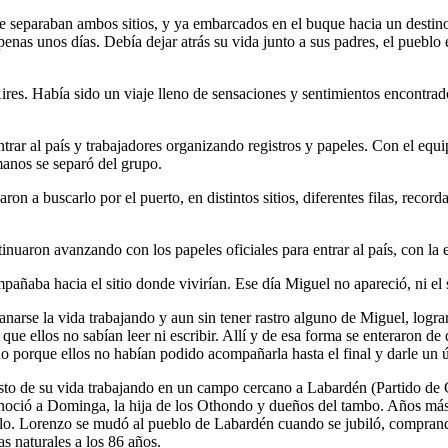
ue separaban ambos sitios, y ya embarcados en el buque hacia un destin
enas unos días. Debía dejar atrás su vida junto a sus padres, el pueblo 
. Había sido un viaje lleno de sensaciones y sentimientos encontrados.
trar al país y trabajadores organizando registros y papeles. Con el equ
anos se separó del grupo.
n a buscarlo por el puerto, en distintos sitios, diferentes filas, recor
inuaron avanzando con los papeles oficiales para entrar al país, con la e
ñaba hacia el sitio donde vivirían. Ese día Miguel no apareció, ni el s
arse la vida trabajando y aun sin tener rastro alguno de Miguel, logr
ue ellos no sabían leer ni escribir. Allí y de esa forma se enteraron de 
no porque ellos no habían podido acompañarla hasta el final y darle un ú
sto de su vida trabajando en un campo cercano a Labardén (Partido de
onoció a Dominga, la hija de los Othondo y dueños del tambo. Años más t
o. Lorenzo se mudó al pueblo de Labardén cuando se jubiló, comprando 
s naturales a los 86 años.