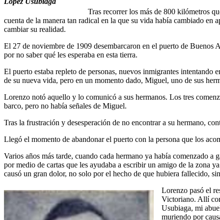
López Usubiaga
Tras recorrer los más de 800 kilómetros q
cuenta de la manera tan radical en la que su vida había cambiado en ap
cambiar su realidad.
El 27 de noviembre de 1909 desembarcaron en el puerto de Buenos Aires
por no saber qué les esperaba en esta tierra.
El puerto estaba repleto de personas, nuevos inmigrantes intentando en
de su nueva vida, pero en un momento dado, Miguel, uno de sus herm
Lorenzo notó aquello y lo comunicó a sus hermanos. Los tres comenzaro
barco, pero no había señales de Miguel.
Tras la frustración y desesperación de no encontrar a su hermano, cont
Llegó el momento de abandonar el puerto con la persona que los acompa
Varios años más tarde, cuando cada hermano ya había comenzado a gan
por medio de cartas que les ayudaba a escribir un amigo de la zona ya q
causó un gran dolor, no solo por el hecho de que hubiera fallecido, si
Lorenzo pasó el re
Victoriano. Allí c
Usubiaga, mi abuel
muriendo por causa