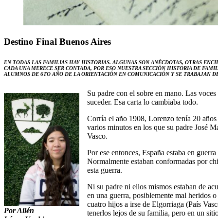
Destino Final Buenos Aires
EN TODAS LAS FAMILIAS HAY HISTORIAS. ALGUNAS SON ANÉCDOTAS, OTRAS ENC
CADA UNA MERECE SER CONTADA, POR ESO NUESTRA SECCIÓN HISTORIA DE FAMI
ALUMNOS DE 6TO AÑO DE LA ORIENTACIÓN EN COMUNICACIÓN Y SE TRABAJAN DE
Su padre con el sobre en mano. Las voces 
suceder. Esa carta lo cambiaba todo.
Corría el año 1908, Lorenzo tenía 20 años 
varios minutos en los que su padre José Ma
Vasco.
Por ese entonces, España estaba en guerra 
Normalmente estaban conformadas por chicos
esta guerra.
Ni su padre ni ellos mismos estaban de acu
en una guerra, posiblemente mal heridos o 
cuatro hijos a irse de Elgorriaga (País Va
Por Ailén
tenerlos lejos de su familia, pero en un siti