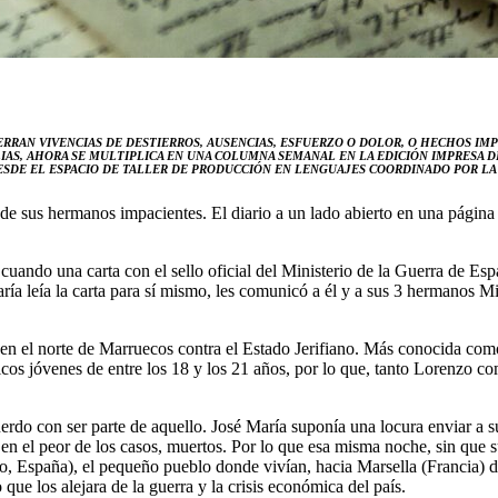
IERRAN VIVENCIAS DE DESTIERROS, AUSENCIAS, ESFUERZO O DOLOR, O HECHOS IM
LIAS, AHORA SE MULTIPLICA EN UNA COLUMNA SEMANAL EN LA EDICIÓN IMPRESA D
SDE EL ESPACIO DE TALLER DE PRODUCCIÓN EN LENGUAJES COORDINADO POR LA 
de sus hermanos impacientes. El diario a un lado abierto en una página
cuando una carta con el sello oficial del Ministerio de la Guerra de Es
ría leía la carta para sí mismo, les comunicó a él y a sus 3 hermanos Mi
en el norte de Marruecos contra el Estado Jerifiano. Más conocida como 
 jóvenes de entre los 18 y los 21 años, por lo que, tanto Lorenzo como
erdo con ser parte de aquello. José María suponía una locura enviar a su
en el peor de los casos, muertos. Por lo que esa misma noche, sin que s
sco, España), el pequeño pueblo donde vivían, hacia Marsella (Francia) 
o que los alejara de la guerra y la crisis económica del país.