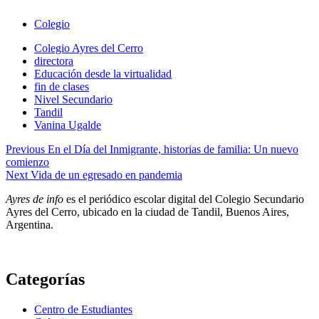
Colegio
Colegio Ayres del Cerro
directora
Educación desde la virtualidad
fin de clases
Nivel Secundario
Tandil
Vanina Ugalde
Navegación
Previous
En el Día del Inmigrante, historias de familia: Un nuevo
comienzo
de
Next
Vida de un egresado en pandemia
entradas
Ayres de info
es el periódico escolar digital del Colegio Secundario
Ayres del Cerro, ubicado en la ciudad de Tandil, Buenos Aires,
Argentina.
Categorías
Centro de Estudiantes