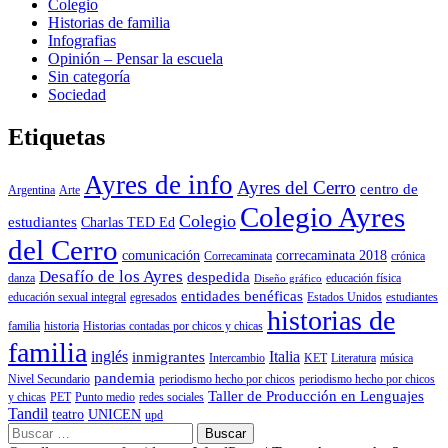
Colegio
Historias de familia
Infografias
Opinión – Pensar la escuela
Sin categoría
Sociedad
Etiquetas
Ayres de info
Ayres del Cerro
centro de
Argentina
Arte
Colegio Ayres
Colegio
estudiantes
Charlas TED Ed
del Cerro
comunicación
correcaminata 2018
Correcaminata
crónica
Desafío de los Ayres
despedida
danza
educación física
Diseño gráfico
entidades benéficas
educación sexual integral
egresados
Estados Unidos
estudiantes
historias de
familia
historia
Historias contadas por chicos y chicas
familia
inglés
Italia
inmigrantes
Intercambio
KET
Literatura
música
pandemia
Nivel Secundario
periodismo hecho por chicos
periodismo hecho por chicos
Taller de Producción en Lenguajes
y chicas
PET
Punto medio
redes sociales
Tandil
teatro
UNICEN
upd
Buscar: