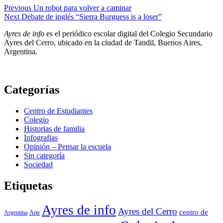
Navegación
Previous
Un robot para volver a caminar
Next
Debate de inglés “Sierra Burguess is a loser”
de
Ayres de info
es el periódico escolar digital del Colegio Secundario
entradas
Ayres del Cerro, ubicado en la ciudad de Tandil, Buenos Aires,
Argentina.
Categorías
Centro de Estudiantes
Colegio
Historias de familia
Infografias
Opinión – Pensar la escuela
Sin categoría
Sociedad
Etiquetas
Ayres de info
Ayres del Cerro
centro de
Argentina
Arte