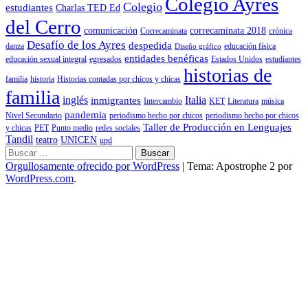
Colegio Ayres
Colegio
estudiantes
Charlas TED Ed
del Cerro
comunicación
correcaminata 2018
Correcaminata
crónica
Desafío de los Ayres
despedida
danza
educación física
Diseño gráfico
entidades benéficas
educación sexual integral
egresados
Estados Unidos
estudiantes
historias de
familia
historia
Historias contadas por chicos y chicas
familia
inglés
Italia
inmigrantes
Intercambio
KET
Literatura
música
pandemia
Nivel Secundario
periodismo hecho por chicos
periodismo hecho por chicos
Taller de Producción en Lenguajes
y chicas
PET
Punto medio
redes sociales
Tandil
teatro
UNICEN
upd
Buscar:
Orgullosamente ofrecido por WordPress
|
Tema: Apostrophe 2 por
WordPress.com
.