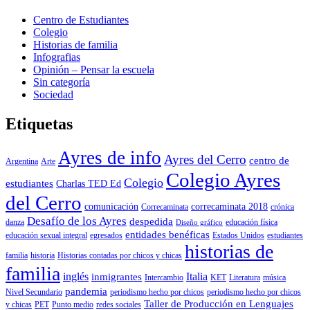
Centro de Estudiantes
Colegio
Historias de familia
Infografias
Opinión – Pensar la escuela
Sin categoría
Sociedad
Etiquetas
Ayres de info
Ayres del Cerro
centro de
Argentina
Arte
Colegio Ayres
Colegio
estudiantes
Charlas TED Ed
del Cerro
comunicación
correcaminata 2018
Correcaminata
crónica
Desafío de los Ayres
despedida
danza
educación física
Diseño gráfico
entidades benéficas
educación sexual integral
egresados
Estados Unidos
estudiantes
historias de
familia
historia
Historias contadas por chicos y chicas
familia
inglés
Italia
inmigrantes
Intercambio
KET
Literatura
música
pandemia
Nivel Secundario
periodismo hecho por chicos
periodismo hecho por chicos
Taller de Producción en Lenguajes
y chicas
PET
Punto medio
redes sociales