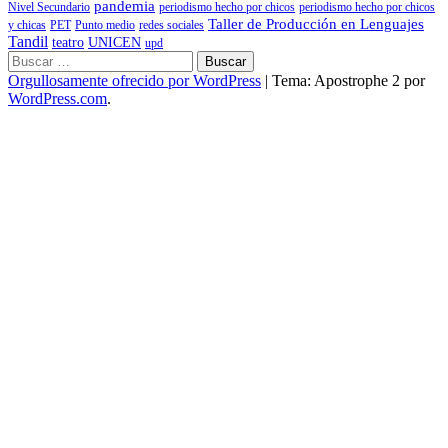
pandemia
Nivel Secundario
periodismo hecho por chicos
periodismo hecho por chicos
Taller de Producción en Lenguajes
y chicas
PET
Punto medio
redes sociales
Tandil
teatro
UNICEN
upd
Buscar:
Orgullosamente ofrecido por WordPress
|
Tema: Apostrophe 2 por
WordPress.com
.