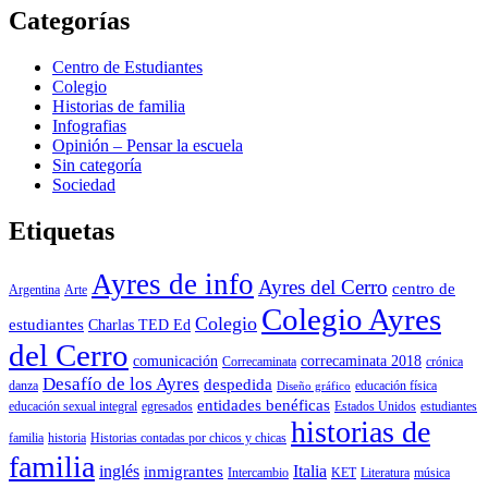
Categorías
Centro de Estudiantes
Colegio
Historias de familia
Infografias
Opinión – Pensar la escuela
Sin categoría
Sociedad
Etiquetas
Ayres de info
Ayres del Cerro
centro de
Argentina
Arte
Colegio Ayres
Colegio
estudiantes
Charlas TED Ed
del Cerro
comunicación
correcaminata 2018
Correcaminata
crónica
Desafío de los Ayres
despedida
danza
educación física
Diseño gráfico
entidades benéficas
educación sexual integral
egresados
Estados Unidos
estudiantes
historias de
familia
historia
Historias contadas por chicos y chicas
familia
inglés
Italia
inmigrantes
Intercambio
KET
Literatura
música